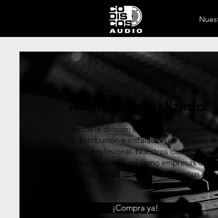
Nuest
Audio especializado
Somos la división de audio especializado
la distribución e instalación de equipos d
audio profesional. Nuestros clientes son r
a nivel nacional, así como empresas de p
hoteles, bares, discotecas y espacios come
¡Compra ya!