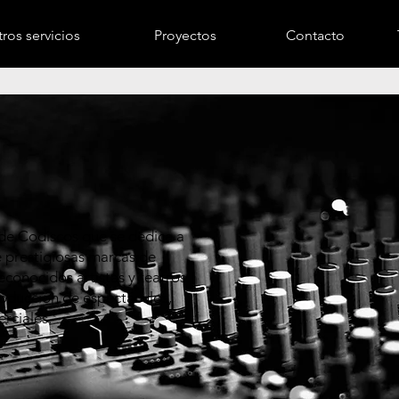
ros servicios
Proyectos
Contacto
 de Codiscos que se dedica a
e prestigiosas marcas de
econocidos artistas y teatros
roducción de espectáculos,
rciales.