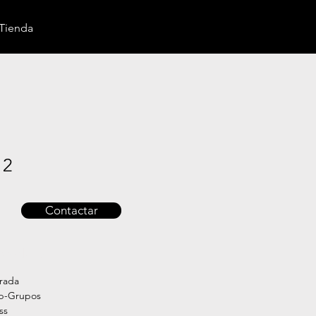
Tienda
12
Contactar
 producto
trada
ub-Grupos
ss