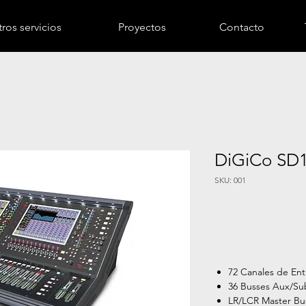
ros servicios
Proyectos
Contacto
DiGiCo SD
SKU: 001
Información del
72 Canales de En
36 Busses Aux/S
LR/LCR Master Bu