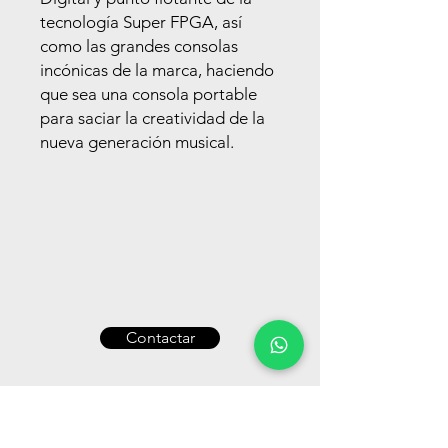
tecnología Super FPGA, así
como las grandes consolas
incónicas de la marca, haciendo
que sea una consola portable
para saciar la creatividad de la
nueva generación musical.
Información del producto
48 Canales de Entrada
24 Busses Aux/Sub-Grupos
LR/LCR Master Buss
8x8 Matrix Full Procesamiento
83 Ecualizadores Dinámicos
Contactar
48/96 KHz Frecuencia de muestreo